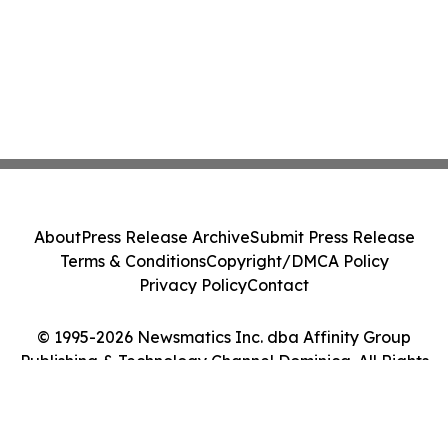
About
Press Release Archive
Submit Press Release
Terms & Conditions
Copyright/DMCA Policy
Privacy Policy
Contact
© 1995-2026 Newsmatics Inc. dba Affinity Group
Publishing & Technology Channel Dominica. All Rights
Reserved.
Cookie Settings / Your Privacy Choices